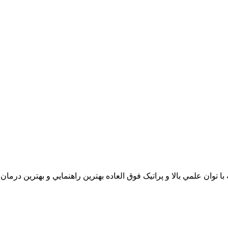
 علمي بالا و پراتيک فوق العاده بهترين راهنمايي و بهترين درمان را به شما