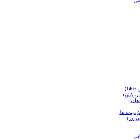
)
 بیمه ها)
ران )