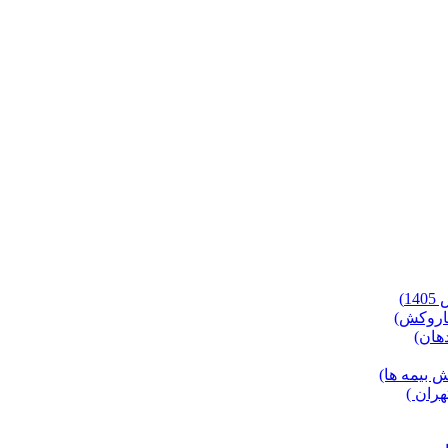
)
 بیمه ها)
ران )