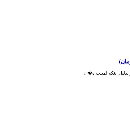
مان)
دلیل اینکه لمینت ه�...