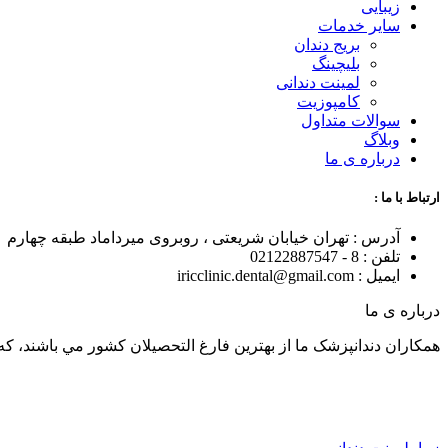
زیبایی
سایر خدمات
بریج دندان
بلیچینگ
لمینت دندانی
کامپوزیت
سوالات متداول
وبلاگ
درباره ی ما
ارتباط با ما :
آدرس : تهران خیابان شریعتی ، روبروی میرداماد طبقه چهارم
تلفن : 8 - 02122887547
ایمیل : iricclinic.dental@gmail.com
درباره ی ما
همکاران دندانپزشک ما از بهترين فارغ التحصيلان کشور مي باشند، که با توان