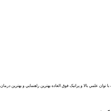
 علمي بالا و پراتيک فوق العاده بهترين راهنمايي و بهترين درمان را به شما