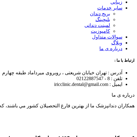
زیبایی
سایر خدمات
بریج دندان
بلیچینگ
لمینت دندانی
کامپوزیت
سوالات متداول
وبلاگ
درباره ی ما
ارتباط با ما :
آدرس : تهران خیابان شریعتی ، روبروی میرداماد طبقه چهارم
تلفن : 8 - 02122887547
ایمیل : iricclinic.dental@gmail.com
درباره ی ما
همکاران دندانپزشک ما از بهترين فارغ التحصيلان کشور مي باشند، که با توان