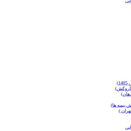
)
 بیمه ها)
ران )