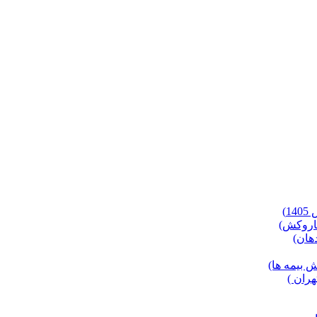
)
 بیمه ها)
ران )