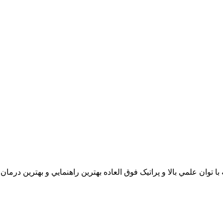
 علمي بالا و پراتيک فوق العاده بهترين راهنمايي و بهترين درمان را به شما