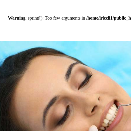
Warning
: sprintf(): Too few arguments in
/home/iriccli1/public_