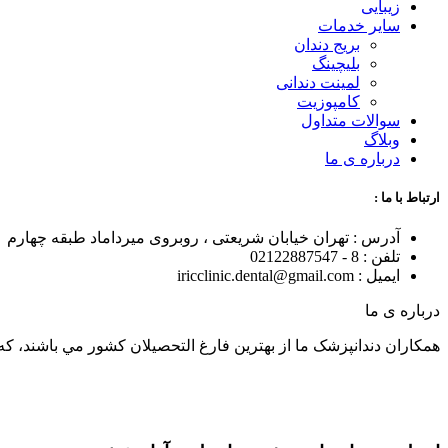
زیبایی
سایر خدمات
بریج دندان
بلیچینگ
لمینت دندانی
کامپوزیت
سوالات متداول
وبلاگ
درباره ی ما
ارتباط با ما :
آدرس : تهران خیابان شریعتی ، روبروی میرداماد طبقه چهارم
تلفن : 8 - 02122887547
ایمیل : iricclinic.dental@gmail.com
درباره ی ما
همکاران دندانپزشک ما از بهترين فارغ التحصيلان کشور مي باشند، که با توان