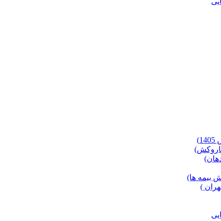
)
 بیمه ها)
ران )