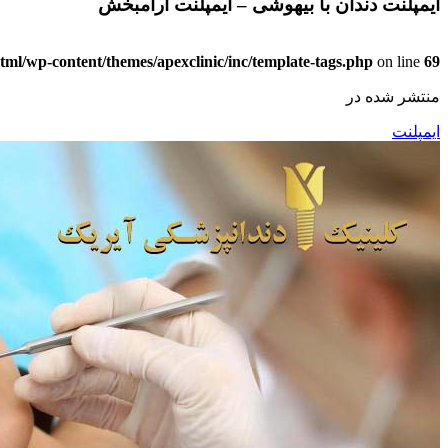
ایمپلنت دندان با بیهوشی – ایمپلنت آرامبخش
html/wp-content/themes/apexclinic/inc/template-tags.php
on line
69
منتشر شده در
ایمپلنت