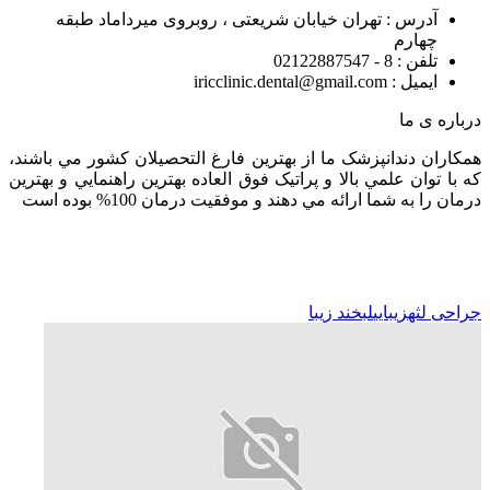
آدرس : تهران خیابان شریعتی ، روبروی میرداماد طبقه
چهارم
تلفن : 8 - 02122887547
ایمیل : iricclinic.dental@gmail.com
درباره ی ما
همکاران دندانپزشک ما از بهترين فارغ التحصيلان کشور مي باشند،
که با توان علمي بالا و پراتيک فوق العاده بهترين راهنمايي و بهترين
درمان را به شما ارائه مي دهند و موفقيت درمان 100% بوده است
جراحی لثه
زیبایی
لبخند زیبا