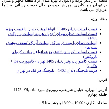
شعبه آغاز بکار کرده و اکنون با بهره مندی از
3 شعبه
مجهز و مدرن
در تهران و با کادری آموزش دیده در حال خدمت رسانی به شما
عزیزان می باشد.
مطالب ویژه :
قیمت لمینت دندان 1405 + انواع لمینت دندان با قیمت ویژه
قیمت ایمپلنت دندان تهران (جدول هزینه ایمپلنت با روکش
1405)
ایمپلنت دندان با بیمه در مرکز ایمپلنت آیریک (سقف پوشش
بیمه ها)
قیمت ایمپلنت کره ای‌ 1405 (هزینه انواع ایمپلنت کره‌ای
با‌روکش)
قیمت کامپوزیت ونیر دندان 1405 تهران (کامپوزیت ips +
عکس)
هزینه بلیچینگ دندان 1402 – بلیچینگ هر فک در تهران
آدرس :
آدرس : تهران، خیابان شریعتی، روبروی میرداماد، پلاک 1173 –
طبقه چهارم
ساعات کاری : 10:00 – 18:00 پنجشنبه تا 15