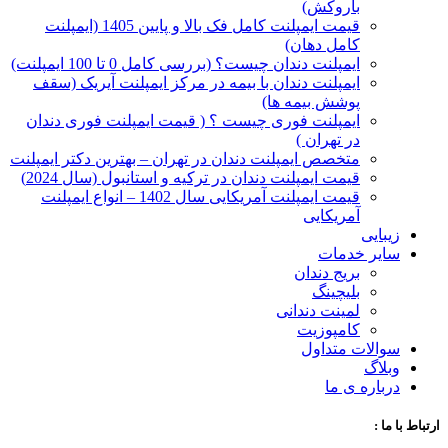
با‌روکش)
قیمت ایمپلنت کامل فک بالا و پایین 1405 (ایمپلنت
کامل دهان)
ایمپلنت دندان چیست؟ (بررسی کامل 0 تا 100 ایمپلنت)
ایمپلنت دندان با بیمه در مرکز ایمپلنت آیریک (سقف
پوشش بیمه ها)
ایمپلنت فوری چیست ؟ ( قیمت ایمپلنت فوری دندان
در تهران )
متخصص ایمپلنت دندان در تهران – بهترین دکتر ایمپلنت
قیمت ایمپلنت دندان در ترکیه و استانبول (سال 2024)
قیمت ایمپلنت آمریکایی سال 1402 – انواع ایمپلنت
آمریکایی
زیبایی
سایر خدمات
بریج دندان
بلیچینگ
لمینت دندانی
کامپوزیت
سوالات متداول
وبلاگ
درباره ی ما
ارتباط با ما :