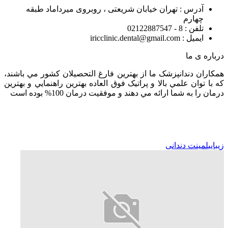
آدرس : تهران خیابان شریعتی ، روبروی میرداماد طبقه
چهارم
تلفن : 8 - 02122887547
ایمیل : iricclinic.dental@gmail.com
درباره ی ما
همکاران دندانپزشک ما از بهترين فارغ التحصيلان کشور مي باشند،
که با توان علمي بالا و پراتيک فوق العاده بهترين راهنمايي و بهترين
درمان را به شما ارائه مي دهند و موفقيت درمان 100% بوده است
زیبایی
لمینت دندانی