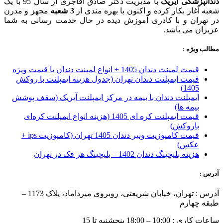
دندانپزشکی آیریک
با مدیریت دکتر صادق آقاجری از سال 95 با یک
شعبه آغاز بکار کرده و اکنون با بهره مندی از
3 شعبه
مجهز و مدرن
در تهران و با کادری آموزش دیده در حال خدمت رسانی به شما
عزیزان می باشد.
مطالب ویژه :
قیمت لمینت دندان 1405 + انواع لمینت دندان با قیمت ویژه
قیمت ایمپلنت دندان تهران (جدول هزینه ایمپلنت با روکش
1405)
ایمپلنت دندان با بیمه در مرکز ایمپلنت آیریک (سقف پوشش
بیمه ها)
قیمت ایمپلنت کره ای‌ 1405 (هزینه انواع ایمپلنت کره‌ای
با‌روکش)
قیمت کامپوزیت ونیر دندان 1405 تهران (کامپوزیت ips +
عکس)
هزینه بلیچینگ دندان 1402 – بلیچینگ هر فک در تهران
آدرس :
آدرس : تهران، خیابان شریعتی، روبروی میرداماد، پلاک 1173 –
طبقه چهارم
ساعات کاری : 10:00 – 18:00 پنجشنبه تا 15