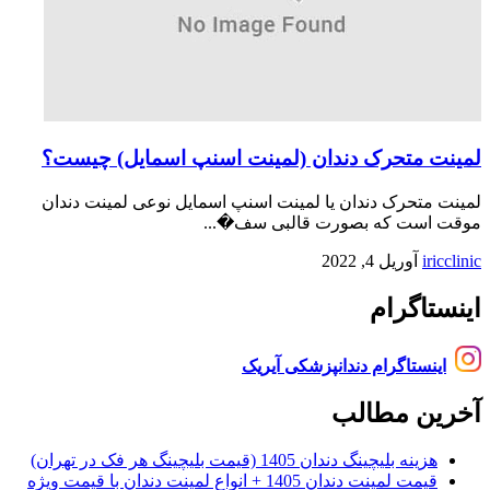
لمینت متحرک دندان (لمینت اسنپ اسمایل) چیست؟
لمینت متحرک دندان یا لمینت اسنپ اسمایل نوعی لمینت دندان
موقت است که بصورت قالبی سف�...
iricclinic
آوریل 4, 2022
اینستاگرام
اینستاگرام دندانپزشکی آیریک
آخرین مطالب
هزینه بلیچینگ دندان 1405 (قیمت بلیچینگ هر فک در تهران)
قیمت لمینت دندان 1405 + انواع لمینت دندان با قیمت ویژه