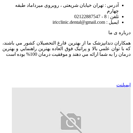
آدرس : تهران خیابان شریعتی ، روبروی میرداماد طبقه
چهارم
تلفن : 8 - 02122887547
ایمیل : iricclinic.dental@gmail.com
درباره ی ما
همکاران دندانپزشک ما از بهترين فارغ التحصيلان کشور مي باشند،
که با توان علمي بالا و پراتيک فوق العاده بهترين راهنمايي و بهترين
درمان را به شما ارائه مي دهند و موفقيت درمان 100% بوده است
ایمپلنت