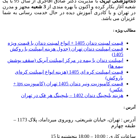
دندانپزشکی آیریک
با مدیریت دکتر صادق آقاجری از سال 95 با یک
شعبه آغاز بکار کرده و اکنون با بهره مندی از
3 شعبه
مجهز و مدرن
در تهران و با کادری آموزش دیده در حال خدمت رسانی به شما
عزیزان می باشد.
مطالب ویژه :
قیمت لمینت دندان 1405 + انواع لمینت دندان با قیمت ویژه
قیمت ایمپلنت دندان تهران (جدول هزینه ایمپلنت با روکش
1405)
ایمپلنت دندان با بیمه در مرکز ایمپلنت آیریک (سقف پوشش
بیمه ها)
قیمت ایمپلنت کره ای‌ 1405 (هزینه انواع ایمپلنت کره‌ای
با‌روکش)
قیمت کامپوزیت ونیر دندان 1405 تهران (کامپوزیت ips +
عکس)
هزینه بلیچینگ دندان 1402 – بلیچینگ هر فک در تهران
آدرس :
آدرس : تهران، خیابان شریعتی، روبروی میرداماد، پلاک 1173 –
طبقه چهارم
ساعات کاری : 10:00 – 18:00 پنجشنبه تا 15