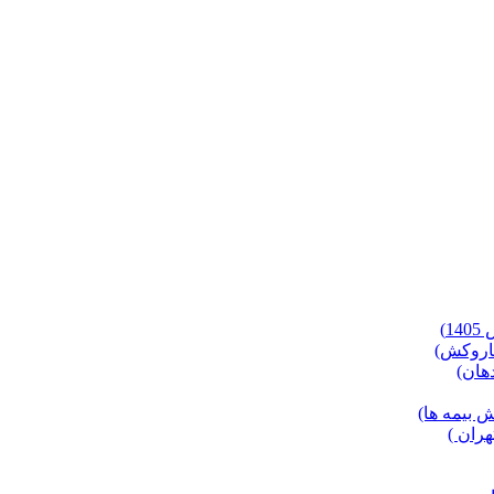
)
 بیمه ها)
ران )