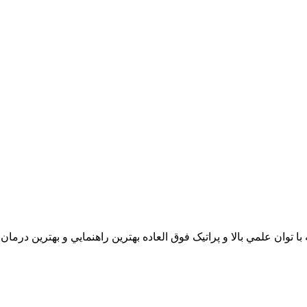
 علمي بالا و پراتيک فوق العاده بهترين راهنمايي و بهترين درمان را به شما