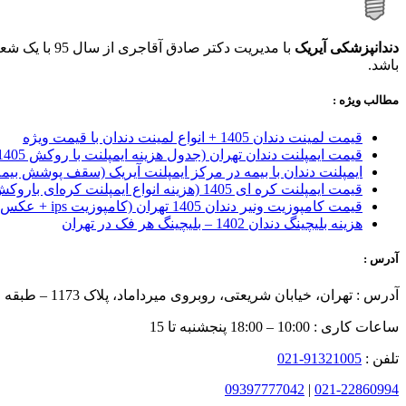
دندانپزشکی آیریک
با مدیریت دکتر صادق آقاجری از سال 95 با یک شعبه آغاز بکار کرده و اکنون با بهره مندی از
باشد.
مطالب ویژه :
قیمت لمینت دندان 1405 + انواع لمینت دندان با قیمت ویژه
قیمت ایمپلنت دندان تهران (جدول هزینه ایمپلنت با روکش 1405)
ایمپلنت دندان با بیمه در مرکز ایمپلنت آیریک (سقف پوشش بیمه
قیمت ایمپلنت کره ای‌ 1405 (هزینه انواع ایمپلنت کره‌ای با‌روکش)
قیمت کامپوزیت ونیر دندان 1405 تهران (کامپوزیت ips + عکس)
هزینه بلیچینگ دندان 1402 – بلیچینگ هر فک در تهران
آدرس :
آدرس : تهران، خیابان شریعتی، روبروی میرداماد، پلاک 1173 – طبقه چهارم
ساعات کاری : 10:00 – 18:00 پنجشنبه تا 15
تلفن :
91321005-021
09397777042
|
021-22860994