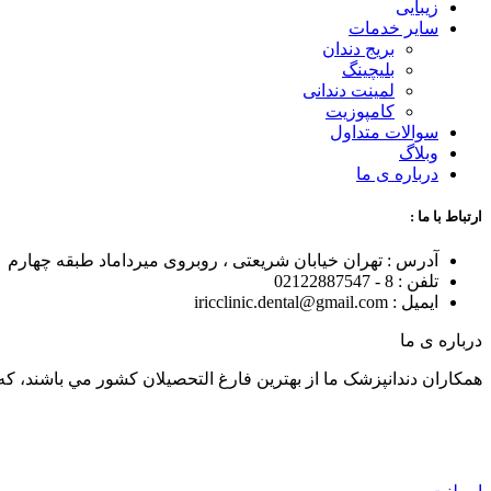
زیبایی
سایر خدمات
بریج دندان
بلیچینگ
لمینت دندانی
کامپوزیت
سوالات متداول
وبلاگ
درباره ی ما
ارتباط با ما :
آدرس : تهران خیابان شریعتی ، روبروی میرداماد طبقه چهارم
تلفن : 8 - 02122887547
ایمیل : iricclinic.dental@gmail.com
درباره ی ما
همکاران دندانپزشک ما از بهترين فارغ التحصيلان کشور مي باشند، که با توان