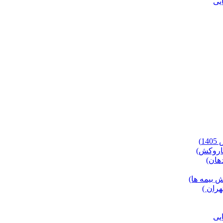
)
 بیمه ها)
ران )