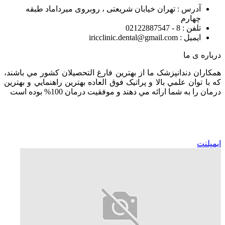
آدرس : تهران خیابان شریعتی ، روبروی میرداماد طبقه
چهارم
تلفن : 8 - 02122887547
ایمیل : iricclinic.dental@gmail.com
درباره ی ما
همکاران دندانپزشک ما از بهترين فارغ التحصيلان کشور مي باشند،
که با توان علمي بالا و پراتيک فوق العاده بهترين راهنمايي و بهترين
درمان را به شما ارائه مي دهند و موفقيت درمان 100% بوده است
ایمپلنت