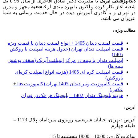
دندانپزشکی آیریک
با مدیریت دکتر صادق آقاجری از سال 95 با یک
شعبه آغاز بکار کرده و اکنون با بهره مندی از
3 شعبه
مجهز و مدرن
در تهران و با کادری آموزش دیده در حال خدمت رسانی به شما
عزیزان می باشد.
مطالب ویژه :
قیمت لمینت دندان 1405 + انواع لمینت دندان با قیمت ویژه
قیمت ایمپلنت دندان تهران (جدول هزینه ایمپلنت با روکش
1405)
ایمپلنت دندان با بیمه در مرکز ایمپلنت آیریک (سقف پوشش
بیمه ها)
قیمت ایمپلنت کره ای‌ 1405 (هزینه انواع ایمپلنت کره‌ای
با‌روکش)
قیمت کامپوزیت ونیر دندان 1405 تهران (کامپوزیت ips +
عکس)
هزینه بلیچینگ دندان 1402 – بلیچینگ هر فک در تهران
آدرس :
آدرس : تهران، خیابان شریعتی، روبروی میرداماد، پلاک 1173 –
طبقه چهارم
ساعات کاری : 10:00 – 18:00 پنجشنبه تا 15