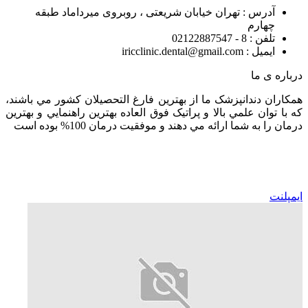
آدرس : تهران خیابان شریعتی ، روبروی میرداماد طبقه
چهارم
تلفن : 8 - 02122887547
ایمیل : iricclinic.dental@gmail.com
درباره ی ما
همکاران دندانپزشک ما از بهترين فارغ التحصيلان کشور مي باشند،
که با توان علمي بالا و پراتيک فوق العاده بهترين راهنمايي و بهترين
درمان را به شما ارائه مي دهند و موفقيت درمان 100% بوده است
ایمپلنت