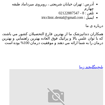
آدرس : تهران خیابان شریعتی ، روبروی میرداماد طبقه
چهارم
تلفن : 8 - 02122887547
ایمیل : iricclinic.dental@gmail.com
درباره ی ما
همکاران دندانپزشک ما از بهترين فارغ التحصيلان کشور مي باشند،
که با توان علمي بالا و پراتيک فوق العاده بهترين راهنمايي و بهترين
درمان را به شما ارائه مي دهند و موفقيت درمان 100% بوده است
بلیچینگ
لبخند زیبا