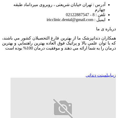
آدرس : تهران خیابان شریعتی ، روبروی میرداماد طبقه
چهارم
تلفن : 8 - 02122887547
ایمیل : iricclinic.dental@gmail.com
درباره ی ما
همکاران دندانپزشک ما از بهترين فارغ التحصيلان کشور مي باشند،
که با توان علمي بالا و پراتيک فوق العاده بهترين راهنمايي و بهترين
درمان را به شما ارائه مي دهند و موفقيت درمان 100% بوده است
زیبایی
لمینت دندانی