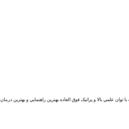
 علمي بالا و پراتيک فوق العاده بهترين راهنمايي و بهترين درمان را به شما