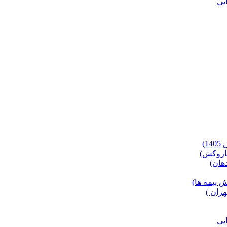
)
 بیمه ها)
ران )