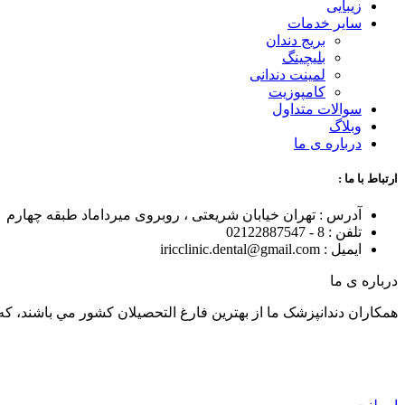
زیبایی
سایر خدمات
بریج دندان
بلیچینگ
لمینت دندانی
کامپوزیت
سوالات متداول
وبلاگ
درباره ی ما
ارتباط با ما :
آدرس : تهران خیابان شریعتی ، روبروی میرداماد طبقه چهارم
تلفن : 8 - 02122887547
ایمیل : iricclinic.dental@gmail.com
درباره ی ما
همکاران دندانپزشک ما از بهترين فارغ التحصيلان کشور مي باشند، که با توان