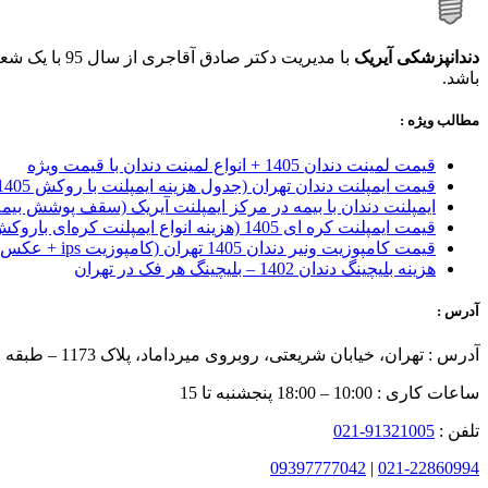
دندانپزشکی آیریک
با مدیریت دکتر صادق آقاجری از سال 95 با یک شعبه آغاز بکار کرده و اکنون با بهره مندی از
باشد.
مطالب ویژه :
قیمت لمینت دندان 1405 + انواع لمینت دندان با قیمت ویژه
قیمت ایمپلنت دندان تهران (جدول هزینه ایمپلنت با روکش 1405)
ایمپلنت دندان با بیمه در مرکز ایمپلنت آیریک (سقف پوشش بیمه
قیمت ایمپلنت کره ای‌ 1405 (هزینه انواع ایمپلنت کره‌ای با‌روکش)
قیمت کامپوزیت ونیر دندان 1405 تهران (کامپوزیت ips + عکس)
هزینه بلیچینگ دندان 1402 – بلیچینگ هر فک در تهران
آدرس :
آدرس : تهران، خیابان شریعتی، روبروی میرداماد، پلاک 1173 – طبقه چهارم
ساعات کاری : 10:00 – 18:00 پنجشنبه تا 15
تلفن :
91321005-021
09397777042
|
021-22860994