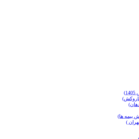
)
 بیمه ها)
ران )