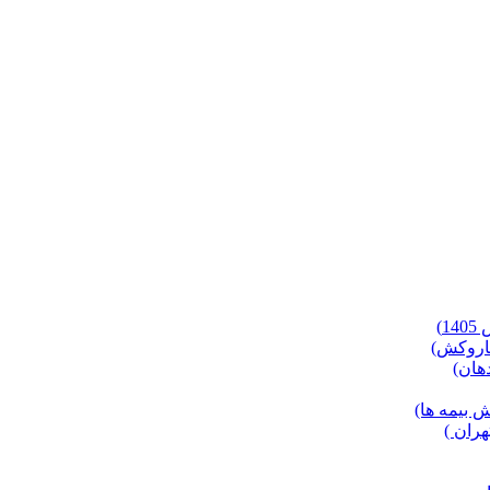
)
 بیمه ها)
ران )