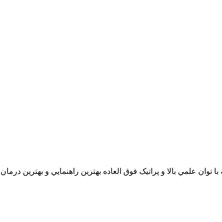
 علمي بالا و پراتيک فوق العاده بهترين راهنمايي و بهترين درمان را به شما