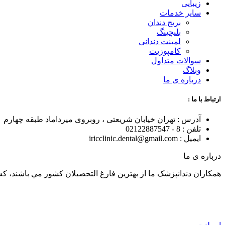
زیبایی
سایر خدمات
بریج دندان
بلیچینگ
لمینت دندانی
کامپوزیت
سوالات متداول
وبلاگ
درباره ی ما
ارتباط با ما :
آدرس : تهران خیابان شریعتی ، روبروی میرداماد طبقه چهارم
تلفن : 8 - 02122887547
ایمیل : iricclinic.dental@gmail.com
درباره ی ما
همکاران دندانپزشک ما از بهترين فارغ التحصيلان کشور مي باشند، که با توان