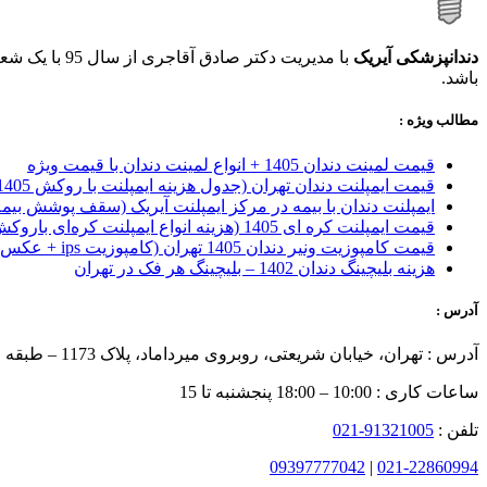
دندانپزشکی آیریک
با مدیریت دکتر صادق آقاجری از سال 95 با یک شعبه آغاز بکار کرده و اکنون با بهره مندی از
باشد.
مطالب ویژه :
قیمت لمینت دندان 1405 + انواع لمینت دندان با قیمت ویژه
قیمت ایمپلنت دندان تهران (جدول هزینه ایمپلنت با روکش 1405)
ایمپلنت دندان با بیمه در مرکز ایمپلنت آیریک (سقف پوشش بیمه
قیمت ایمپلنت کره ای‌ 1405 (هزینه انواع ایمپلنت کره‌ای با‌روکش)
قیمت کامپوزیت ونیر دندان 1405 تهران (کامپوزیت ips + عکس)
هزینه بلیچینگ دندان 1402 – بلیچینگ هر فک در تهران
آدرس :
آدرس : تهران، خیابان شریعتی، روبروی میرداماد، پلاک 1173 – طبقه چهارم
ساعات کاری : 10:00 – 18:00 پنجشنبه تا 15
تلفن :
91321005-021
09397777042
|
021-22860994