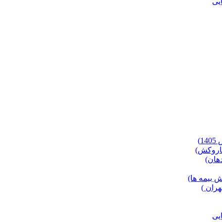
)
 بیمه ها)
ران )