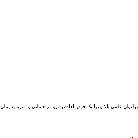
 علمي بالا و پراتيک فوق العاده بهترين راهنمايي و بهترين درمان را به شما