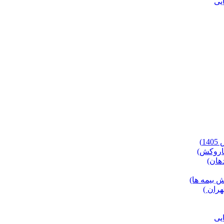
)
 بیمه ها)
ران )