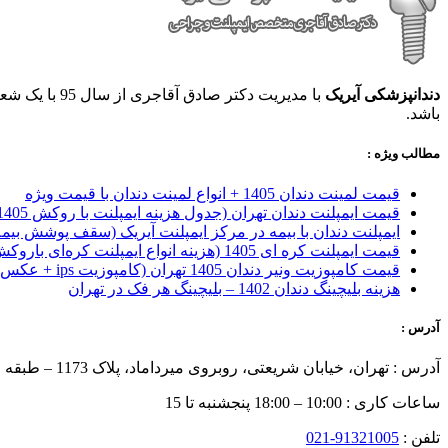
دندانپزشکی آیریک
با مدیریت دکتر صادق آقاجری از سال 95 با یک شعبه آغاز بکار کرده و اکنون با بهره مندی از
باشد.
مطالب ویژه :
قیمت لمینت دندان 1405 + انواع لمینت دندان با قیمت ویژه
قیمت ایمپلنت دندان تهران (جدول هزینه ایمپلنت با روکش 1405)
ایمپلنت دندان با بیمه در مرکز ایمپلنت آیریک (سقف پوشش بیمه
قیمت ایمپلنت کره ای‌ 1405 (هزینه انواع ایمپلنت کره‌ای با‌روکش)
قیمت کامپوزیت ونیر دندان 1405 تهران (کامپوزیت ips + عکس)
هزینه بلیچینگ دندان 1402 – بلیچینگ هر فک در تهران
آدرس :
آدرس : تهران، خیابان شریعتی، روبروی میرداماد، پلاک 1173 – طبقه چهارم
ساعات کاری : 10:00 – 18:00 پنجشنبه تا 15
تلفن :
91321005-021