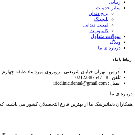
زیبایی
سایر خدمات
بریج دندان
بلیچینگ
لمینت دندانی
کامپوزیت
سوالات متداول
وبلاگ
درباره ی ما
ارتباط با ما :
آدرس : تهران خیابان شریعتی ، روبروی میرداماد طبقه چهارم
تلفن : 8 - 02122887547
ایمیل : iricclinic.dental@gmail.com
درباره ی ما
همکاران دندانپزشک ما از بهترين فارغ التحصيلان کشور مي باشند، که با توان