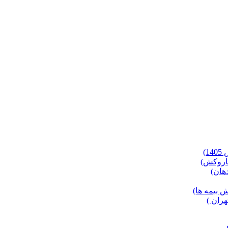
)
 بیمه ها)
ران )