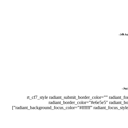
دهد.
د.
[rt_cf7_style radiant_submit_border_color=”” radiant
radiant_border_color=”#e6e5e5″ radiant_b
radiant_background_focus_color=”#ffffff” radiant_focus_style=”solid” radiant_focus_color=”” radiant_focus_top=”1px” radiant_focus_right=”1px” radiant_focus_bottom=”1px” radiant_focus_left=”1px”]