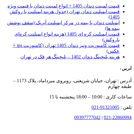
قیمت لمینت دندان 1405 + انواع لمینت دندان با قیمت ویژه
قیمت ایمپلنت دندان تهران (جدول هزینه ایمپلنت با روکش
1405)
ایمپلنت دندان با بیمه در مرکز ایمپلنت آیریک (سقف پوشش
بیمه ها)
قیمت ایمپلنت کره ای‌ 1405 (هزینه انواع ایمپلنت کره‌ای
با‌روکش)
قیمت کامپوزیت ونیر دندان 1405 تهران (کامپوزیت ips +
عکس)
هزینه بلیچینگ دندان 1402 – بلیچینگ هر فک در تهران
آدرس :
آدرس : تهران، خیابان شریعتی، روبروی میرداماد، پلاک 1173 –
طبقه چهارم
ساعات کاری : 10:00 – 18:00 پنجشنبه تا 15
تلفن :
91321005-021
09397777042
|
021-22860994