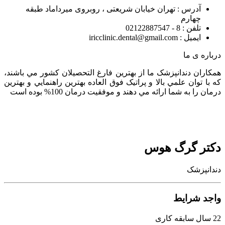
آدرس : تهران خیابان شریعتی ، روبروی میرداماد طبقه
چهارم
تلفن : 8 - 02122887547
ایمیل : iricclinic.dental@gmail.com
درباره ی ما
همکاران دندانپزشک ما از بهترين فارغ التحصيلان کشور مي باشند،
که با توان علمي بالا و پراتيک فوق العاده بهترين راهنمايي و بهترين
درمان را به شما ارائه مي دهند و موفقيت درمان 100% بوده است
دکتر گرگ هوس
دندانپزشک
واجد شرایط
22 سال سابقه کاری